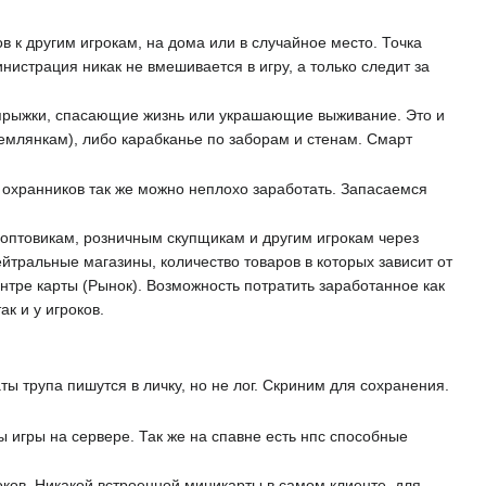
к другим игрокам, на дома или в случайное место. Точка
истрация никак не вмешивается в игру, а только следит за
прыжки, спасающие жизнь или украшающие выживание. Это и
 землянкам), либо карабканье по заборам и стенам. Смарт
охранников так же можно неплохо заработать. Запасаемся
оптовикам, розничным скупщикам и другим игрокам через
йтральные магазины, количество товаров в которых зависит от
ентре карты (Рынок). Возможность потратить заработанное как
к и у игроков.
ы трупа пишутся в личку, но не лог. Скриним для сохранения.
 игры на сервере. Так же на спавне есть нпс способные
ков. Никакой встроенной миникарты в самом клиенте, для