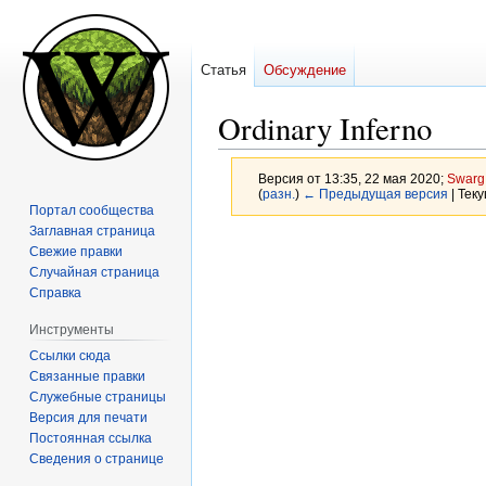
Статья
Обсуждение
Ordinary Inferno
Версия от 13:35, 22 мая 2020;
Swarg
(
разн.
)
← Предыдущая версия
| Тек
Портал сообщества
Заглавная страница
Перейти
Перейти
Свежие правки
к
к
Случайная страница
навигации
поиску
Справка
Инструменты
Ссылки сюда
Связанные правки
Служебные страницы
Версия для печати
Постоянная ссылка
Сведения о странице