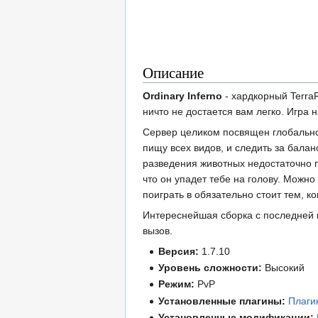
Описание
Ordinary Inferno
- хардкорный TerraF
ничто не достается вам легко. Игра
Сервер целиком посвящен глобальному
пищу всех видов, и следить за бала
разведения животных недостаточно пр
что он упадет тебе на голову. Можно
поиграть в обязательно стоит тем, ко
Интереснейшая сборка с последней в
вызов.
Версия:
1.7.10
Уровень сложности:
Высокий
Режим:
PvP
Установленные плагины:
Плаги
Установленные модификации: