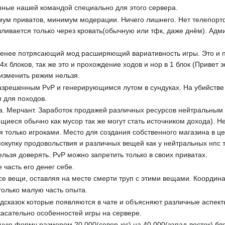
енные нашей командой специально для этого сервера.
м приватов, минимум модерации. Ничего лишнего. Нет телепортов 
ливается только через кровать(обычную или тфк, даже днём). Админ
менее потрясающий мод расширяющий вариативность игры. Это и 
4х блоков, так же это и прохождение ходов и нор в 1 блок (Привет
изменить режим нельзя.
азрешенным PvP и генерирующимся лутом в сундуках. На убийстве 
 для походов.
а. Мерчант. Заработок продажей различных ресурсов нейтральным 
еся обычно как мусор так же могут стать источником дохода). Не
ся только игроками. Место для создания собственного магазина в ц
окупку продовольствия и различных вещей как у нейтральных нпс та
льзя доверять. PvP можно запретить только в своих приватах.
 часть его денег себе.
се вещи, оставляя на месте смерти труп с этими вещами. Координат
только малую часть опыта.
сказок которые появляются в чате и объясняют различные аспекты
касательно особенностей игры на сервере.
ую форму размером 20 000(север-юг) на 40 000(запад-восток) бло