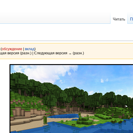
Читать
П
(
обсуждение
|
вклад
)
ущая версия (разн.) | Следующая версия → (разн.)