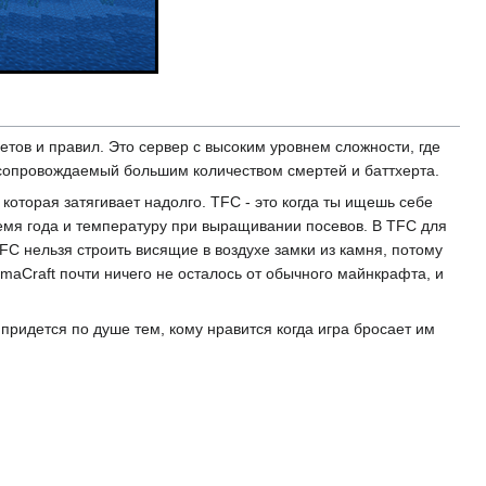
етов и правил. Это сервер с высоким уровнем сложности, где
, сопровождаемый большим количеством смертей и баттхерта.
которая затягивает надолго. TFC - это когда ты ищешь себе
ремя года и температуру при выращивании посевов. В TFC для
TFC нельзя строить висящие в воздухе замки из камня, потому
rmaCraft почти ничего не осталось от обычного майнкрафта, и
ридется по душе тем, кому нравится когда игра бросает им