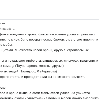
сти.
айнкрафта.
фиксы получения урона, фиксы насесения урона в приватах)
ях по миру, баг с прозрачностью блоков, отсутствие гниения и
ые мобы.
 щитами. Множество новой брони, оружия, строительных
фты и показывает инфо о выращиваемых культурах, градусник и
х команд (Тауни, арена, монеты, друзья)
ычных вещей, Таллдорс, Фейерверки)
орого стоить, и пропадет если вы не сможете оплатить
уке.
оба в броне выше, а сами мобы стали умнее. За убийство
 любителей охоты и уничтожения полчищ мобов можно выполнять