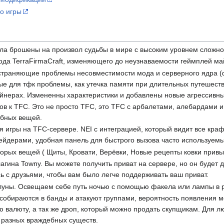
о игры
ала брошены на произвол судьбы в мире с высоким уровнем сложно
ода TerraFirmaCraft, изменяющего до неузнаваемости геймплей м
 устраняющие проблемы несовместимости мода и серверного ядра (
е для тфк проблемы, как утечка памяти при длительных путешестви
тейнерах. Измененны характеристики и добавлены новые агрессивн
в к TFC. Это не просто TFC, это TFC с арбалетами, алебардами и
обных вещей.
 игры на TFC-сервере. NEI с интеграцией, который видит все кра
ейдерами, удобная панель для быстрого вызова часто используемы
орых вещей ( Щиты, Кровати, Верёвки, Новые рецепты ковки прив
гина Towny. Вы можете получить приват на сервере, но он будет д
 с друзьями, чтобы вам было легче поддерживать ваш приват.
луны. Освещаем себе путь ночью с помощью факела или лампы в р
собираются в банды и атакуют группами, вероятность появления м
ую валюту, а так же дроп, который можно продать скупщикам. Для
 разных враждебных существ.