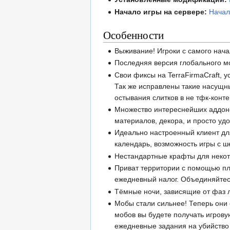
Начало игры на сервере:
Начал
Особенности
Выживание! Игроки с самого нач
Последняя версия глобального м
Свои фиксы на TerraFirmaCraft,
Так же исправлены такие насущны
остывания слитков в не тфк-кон
Множество интереснейших аддоно
материалов, декора, и просто уд
Идеально настроенный клиент для
календарь, возможность игры с ш
Нестандартные крафты для некот
Приват территории с помощью пла
ежедневный налог. Объединяйтесь
Тёмные ночи, зависящие от фаз 
Мобы стали сильнее! Теперь они 
мобов вы будете получать игров
ежедневные задания на убийство