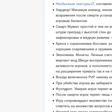
Необычные текстуры
, составл
Хардкор! Минимум команд, миниму
возражения после смерти устанав
игровым балансом.
Смарт-Мувинг простой и тем не 
штурм преград с высотой стен до 
зафиксирован в медиум режиме. 
Арена с охранниками-боссами, р
хорошим снаряжением и оружием
Экономика. Монеты. Личные счет
мерчант мод.(Вещи воспринимающи
активности игроков, и пополняет
на расширение привата так и на п
Всегда включенное PvP, никому не
При убийстве игрока вы забираете
Фуллдроп. Умирая игрок теряет в
После смерти игрок теряет лишь 
Игру сопровождают множество под
ответить на множество вопросов 
Игровой мир имеет эллипсообразн