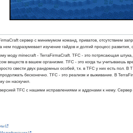
irmaCraft сервер с минимумом команд, приватов, отсутствием запр
 на нем подразумевает изучение гайдов и долгий процесс развития
 моду minecraft - TerraFirmaCraft. TFC - это потрясающая штука, 
нсом веществ в вашем организме. TFC - это когда ты учитываешь в
осто свести двух рандомных особей, т.к. в TFC у них есть пол. В 
 продолжать бесконечно. TFC - это реализм и выживание. В TerraFi
му он наскучил.
ерсией TFC с нашими исправлениями и аддонами к нему. Сервер п
ны
Модификации