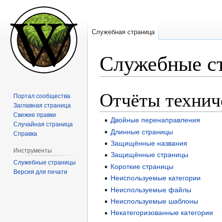
Служебная страница
Служебные с
Отчёты технич
Перейти
Перейти
Портал сообщества
к
к
Заглавная страница
навигации
поиску
Свежие правки
Двойные перенаправления
Случайная страница
Длинные страницы
Справка
Защищённые названия
Инструменты
Защищённые страницы
Служебные страницы
Короткие страницы
Версия для печати
Неиспользуемые категории
Неиспользуемые файлы
Неиспользуемые шаблоны
Некатегоризованные категории