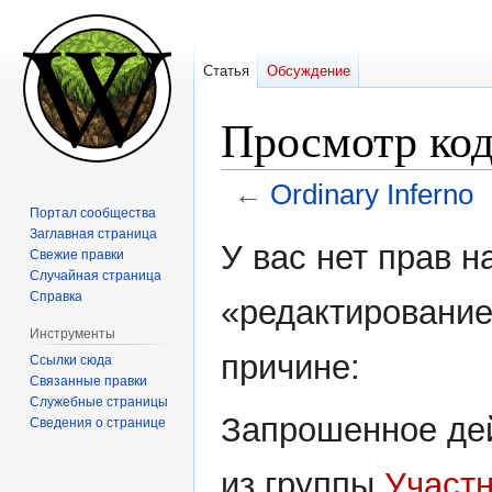
Статья
Обсуждение
Просмотр код
←
Ordinary Inferno
Портал сообщества
Заглавная страница
Перейти
Перейти
У вас нет прав 
Свежие правки
к
к
Случайная страница
навигации
поиску
Справка
«редактирование
Инструменты
причине:
Ссылки сюда
Связанные правки
Служебные страницы
Запрошенное дей
Сведения о странице
из группы
Участ