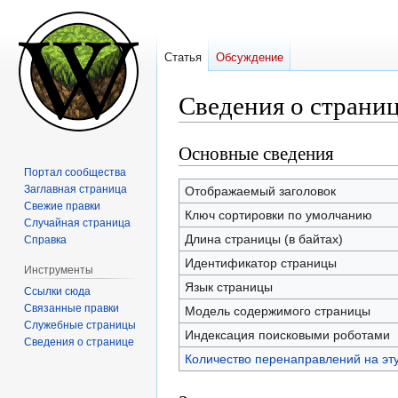
Статья
Обсуждение
Сведения о страни
Основные сведения
Перейти
Перейти
к
к
Портал сообщества
навигации
поиску
Заглавная страница
Отображаемый заголовок
Свежие правки
Ключ сортировки по умолчанию
Случайная страница
Длина страницы (в байтах)
Справка
Идентификатор страницы
Инструменты
Язык страницы
Ссылки сюда
Связанные правки
Модель содержимого страницы
Служебные страницы
Индексация поисковыми роботами
Сведения о странице
Количество перенаправлений на эт