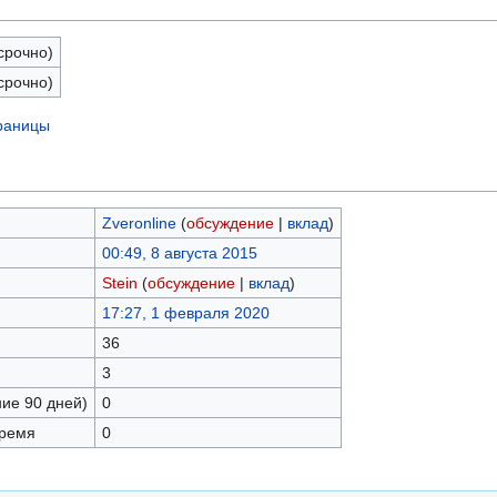
срочно)
срочно)
траницы
Zveronline
(
обсуждение
|
вклад
)
00:49, 8 августа 2015
Stein
(
обсуждение
|
вклад
)
17:27, 1 февраля 2020
36
3
ние 90 дней)
0
время
0