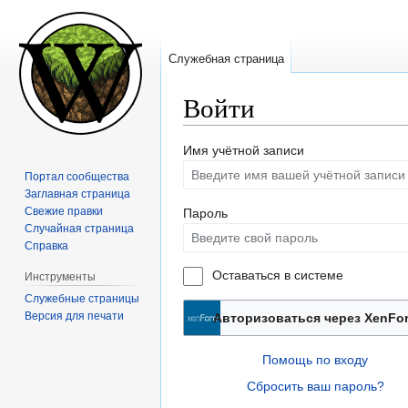
Служебная страница
Войти
Перейти
Перейти
Имя учётной записи
к
к
Портал сообщества
навигации
поиску
Заглавная страница
Свежие правки
Пароль
Случайная страница
Справка
Оставаться в системе
Инструменты
Служебные страницы
Версия для печати
Авторизоваться через XenFo
Помощь по входу
Сбросить ваш пароль?