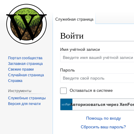
Служебная страница
Войти
Перейти
Перейти
Имя учётной записи
к
к
Портал сообщества
навигации
поиску
Заглавная страница
Свежие правки
Пароль
Случайная страница
Справка
Оставаться в системе
Инструменты
Служебные страницы
Версия для печати
Авторизоваться через XenFo
Помощь по входу
Сбросить ваш пароль?