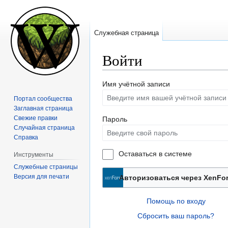
Служебная страница
Войти
Перейти
Перейти
Имя учётной записи
к
к
Портал сообщества
навигации
поиску
Заглавная страница
Свежие правки
Пароль
Случайная страница
Справка
Оставаться в системе
Инструменты
Служебные страницы
Версия для печати
Авторизоваться через XenFo
Помощь по входу
Сбросить ваш пароль?