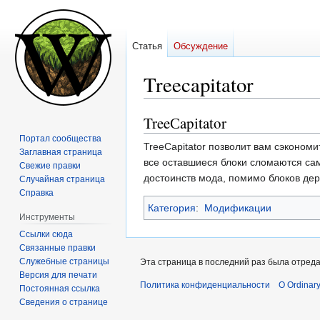
Статья
Обсуждение
Treecapitator
TreeСapitator
Перейти
Перейти
к
к
Портал сообщества
TreeСapitator позволит вам сэкономи
навигации
поиску
Заглавная страница
все оставшиеся блоки сломаются сами
Свежие правки
достоинств мода, помимо блоков де
Случайная страница
Справка
Категория
:
Модификации
Инструменты
Ссылки сюда
Связанные правки
Служебные страницы
Эта страница в последний раз была отреда
Версия для печати
Политика конфиденциальности
О Ordinary
Постоянная ссылка
Сведения о странице