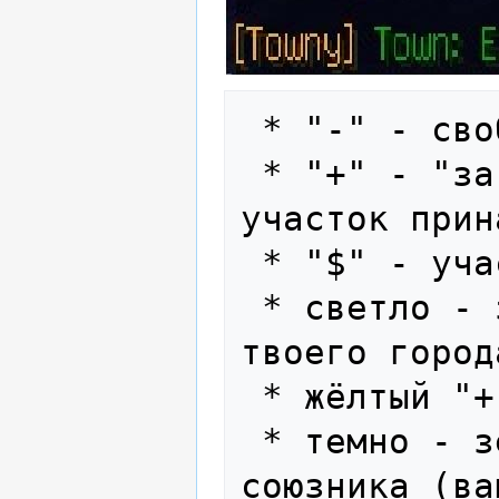
 * "-" - свободный участок (plot)

 * "+" - "за клеймённый" участок, 
участок прин
 * "$" - участок продаётся

 * светло - зелёный "+" - участок 
твоего города
 * жёлтый "+" - твой личный участок

 * темно - зелёный "+" -участок города 
союзника (ва