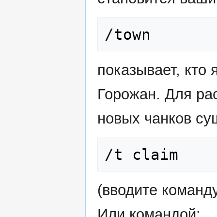
/town 
показывает, кто 
Горожан. Для ра
новых чанков су
/t claim 
(вводите команду
Или командой: