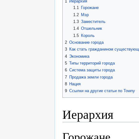
1
Иерархия
1.1
Горожане
1.2
Мэр
1.3
Заместитель
1.4
Отшельник
1.5
Король
2
Основание города
3
Как стать гражданином существующ
4
Экономика
5
Типы территорий города
6
Система защиты города
7
Продажа земли города
8
Нация
9
Ссылки на другие статьи по Towny
Иерархия
Горожане