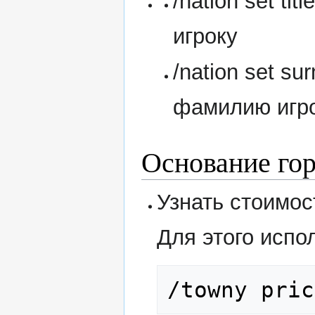
/nation set tit
игроку
/nation set su
фамилию игр
Основание го
Узнать стоимос
Для этого испо
/towny pric