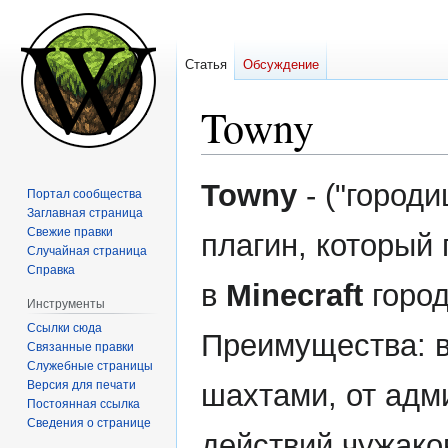
Статья
Обсуждение
Towny
Перейти
Перейти
Towny
- ("городи
Портал сообщества
к
к
Заглавная страница
навигации
поиску
Свежие правки
плагин, который 
Случайная страница
Справка
в
Minecraft
город
Инструменты
Ссылки сюда
Преимущества: в
Связанные правки
Служебные страницы
Версия для печати
шахтами, от адм
Постоянная ссылка
Сведения о странице
действий чужако