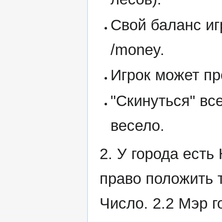
Свой баланс иг
/money.
Игрок может пр
"Скинуться" вс
весело.
2. У города ест
право положить т
Число. 2.2 Мэр г