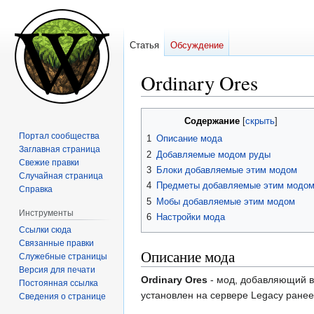
Статья
Обсуждение
Ordinary Ores
Перейти
Перейти
Содержание
к
к
Портал сообщества
1
Описание мода
навигации
поиску
Заглавная страница
2
Добавляемые модом руды
Свежие правки
3
Блоки добавляемые этим модом
Случайная страница
4
Предметы добавляемые этим модо
Справка
5
Мобы добавляемые этим модом
Инструменты
6
Настройки мода
Ссылки сюда
Связанные правки
Описание мода
Служебные страницы
Версия для печати
Ordinary Ores
- мод, добавляющий в
Постоянная ссылка
установлен на сервере Legacy ранее.
Сведения о странице