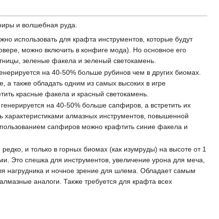
пфиры и волшебная руда.
ожно использовать для крафта инструментов, которые будут
вере, можно включить в конфиге мода). Но основное его
стницы, зеленые факела и зеленый светокамень.
 генерируется на 40-50% больше рубинов чем в других биомах.
, а также обладать одним из самых высоких в игре
фтить красные факела и красный светокамень.
 генерируется на 40-50% больше сапфиров, а встретить их
ать характеристиками алмазных инструментов, повышенной
 использованием сапфиров можно крафтить синие факела и
редко, и только в горных биомах (как изумруды) на высоте от 1
и. Это спешка для инструментов, увеличение урона для меча,
для нагрудника и ночное зрение для шлема. Обладает самым
 алмазные аналоги. Также требуется для крафта всех