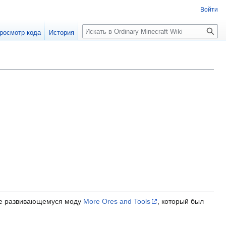
Войти
Поиск
росмотр кода
История
 не развивающемуся моду
More Ores and Tools
, который был