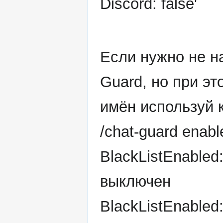
Discord: false'
Если нужно не н
Guard, но при эт
имён используй 
/chat-guard enabl
BlackListEnabled:
выключен
BlackListEnabled