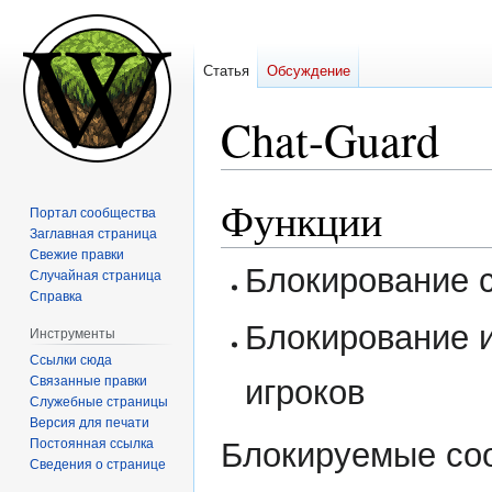
Статья
Обсуждение
Chat-Guard
Функции
Перейти
Перейти
Портал сообщества
к
к
Заглавная страница
навигации
поиску
Свежие правки
Блокирование 
Случайная страница
Справка
Блокирование 
Инструменты
Ссылки сюда
Связанные правки
игроков
Служебные страницы
Версия для печати
Постоянная ссылка
Блокируемые соо
Сведения о странице