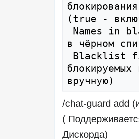
блокирования
(true - вклю
 Names in blacklist: - количество имён 
в чёрном спис
 Blacklist file: файл чёрного списка 
блокируемых 
/chat-guard add 
( Поддерживаетс
Дискорда)