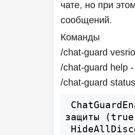
чате, но при это
сообщений.
Команды
/chat-guard vesri
/chat-guard help
/chat-guard statu
 ChatGuardEnabled - включена ли работа 
защиты (true
 HideAllDiscordMessages: режим 