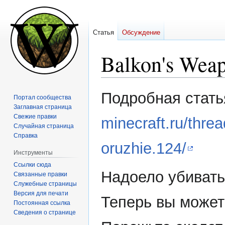
Статья
Обсуждение
Balkon's We
Перейти
Перейти
Подробная стать
Портал сообщества
к
к
Заглавная страница
навигации
поиску
Свежие правки
minecraft.ru/thr
Случайная страница
Справка
oruzhie.124/
Инструменты
Ссылки сюда
Надоело убивать
Связанные правки
Служебные страницы
Версия для печати
Теперь вы можете
Постоянная ссылка
Сведения о странице