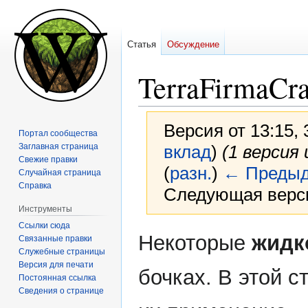
Статья
Обсуждение
TerraFirmaCr
Версия от 13:15,
Портал сообщества
Заглавная страница
вклад
)
(1 версия
Свежие правки
(
разн.
)
← Предыд
Случайная страница
Справка
Следующая верси
Инструменты
Ссылки сюда
Перейти
Перейти
Некоторые
жидк
Связанные правки
к
к
Служебные страницы
навигации
поиску
Версия для печати
бочках. В этой с
Постоянная ссылка
Сведения о странице