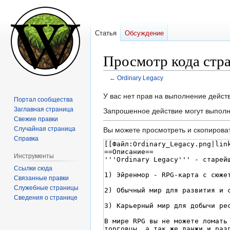
Статья
Обсуждение
Просмотр кода стра
←
Ordinary Legacy
Перейти
Перейти
У вас нет прав на выполнение дейс
Портал сообщества
к
к
Заглавная страница
Запрошенное действие могут выполн
навигации
поиску
Свежие правки
Случайная страница
Вы можете просмотреть и скопироват
Справка
Инструменты
Ссылки сюда
Связанные правки
Служебные страницы
Сведения о странице