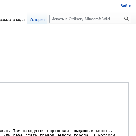
Войти
Поиск
росмотр кода
История