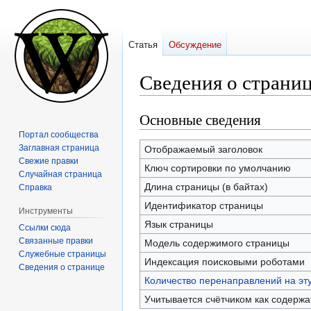
Статья
Обсуждение
Сведения о страниц
Основные сведения
Перейти
Перейти
к
к
Портал сообщества
навигации
поиску
Заглавная страница
Отображаемый заголовок
Свежие правки
Ключ сортировки по умолчанию
Случайная страница
Длина страницы (в байтах)
Справка
Идентификатор страницы
Инструменты
Язык страницы
Ссылки сюда
Связанные правки
Модель содержимого страницы
Служебные страницы
Индексация поисковыми роботами
Сведения о странице
Количество перенаправлений на эт
Учитывается счётчиком как содерж