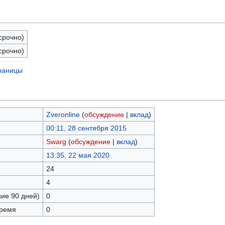
срочно)
срочно)
траницы
Zveronline
(
обсуждение
|
вклад
)
00:11, 28 сентября 2015
Swarg
(
обсуждение
|
вклад
)
13:35, 22 мая 2020
24
4
ние 90 дней)
0
время
0