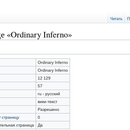
Читать
П
е «Ordinary Inferno»
Ordinary Inferno
Ordinary Inferno
12 129
57
ru - русский
вики-текст
Разрешено
у страницу
0
ательная страница
Да