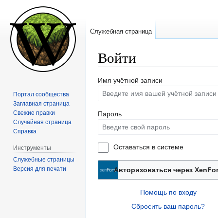
Служебная страница
Войти
Перейти
Перейти
Имя учётной записи
к
к
Портал сообщества
навигации
поиску
Заглавная страница
Свежие правки
Пароль
Случайная страница
Справка
Оставаться в системе
Инструменты
Служебные страницы
Версия для печати
Авторизоваться через XenFo
Помощь по входу
Сбросить ваш пароль?