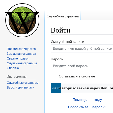
Служебная страница
Войти
Перейти
Перейти
Имя учётной записи
к
к
Портал сообщества
навигации
поиску
Заглавная страница
Свежие правки
Пароль
Случайная страница
Справка
Оставаться в системе
Инструменты
Служебные страницы
Версия для печати
Авторизоваться через XenFo
Помощь по входу
Сбросить ваш пароль?