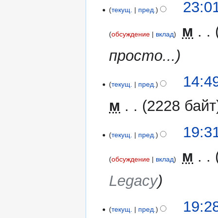
21
23:0
текущ.
пред.
мая
2016
‎
м
обсуждение
вклад
просто...
7
14:4
текущ.
пред.
мая
2016
м
2228 байт
16
19:3
текущ.
пред.
апреля
2016
‎
м
обсуждение
вклад
Legacy
19:2
текущ.
пред.