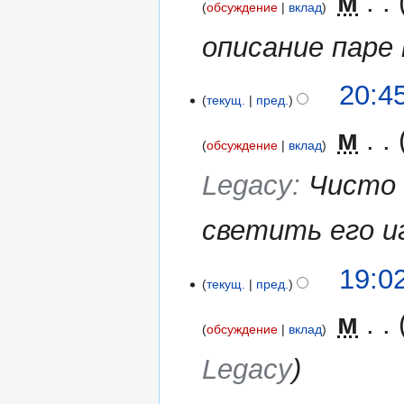
‎
м
обсуждение
вклад
описание паре 
27
20:4
текущ.
пред.
мая
2016
‎
м
обсуждение
вклад
Legacy
:
Чисто 
светить его и
26
19:0
текущ.
пред.
мая
2016
‎
м
обсуждение
вклад
Legacy