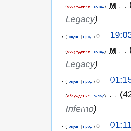
‎
м
обсуждение
вклад
Legacy
19:0
текущ.
пред.
‎
м
обсуждение
вклад
Legacy
25
01:1
текущ.
пред.
июля
2017
‎
4
обсуждение
вклад
Inferno
01:1
текущ.
пред.