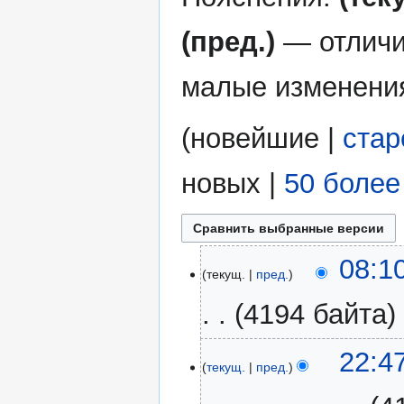
(пред.)
— отличи
малые изменени
(
новейшие
|
ста
новых
|
50 более
10
08:1
текущ.
пред.
декабря
2020
4194 байта
9
22:4
текущ.
пред.
августа
2019