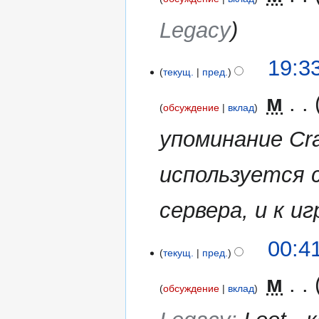
а
и
в
Legacy
я
к
п
и
р
19:3
текущ.
пред.
а
в
‎
м
к
обсуждение
вклад
и
упоминание Cra
используется 
сервера, и к 
3
00:4
текущ.
пред.
апреля
2016
‎
м
обсуждение
вклад