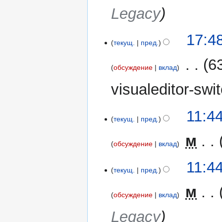
в
Legacy
к
и
17:4
текущ.
пред.
‎
6
обсуждение
вклад
Н
visualeditor-swi
е
т
11:4
о
текущ.
пред.
п
‎
м
и
обсуждение
вклад
с
Н
а
11:4
е
н
текущ.
пред.
т
и
‎
м
о
я
обсуждение
вклад
п
п
Legacy
и
р