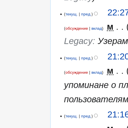
п
р
30
22:2
текущ.
пред.
а
мая
в
2016
‎
м
к
обсуждение
вклад
и
Legacy
:
Узерам
21:2
текущ.
пред.
‎
м
обсуждение
вклад
упоминане о п
пользователям
21:1
текущ.
пред.