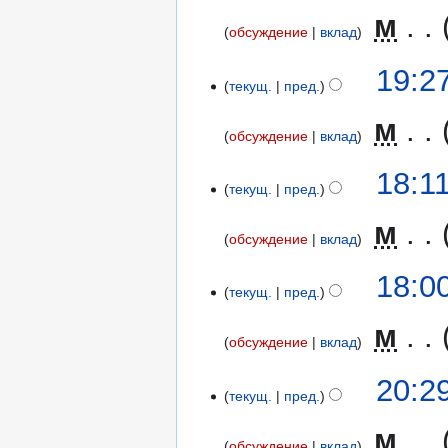
‎
м
обсуждение
вклад
Н
19:2
е
текущ.
пред.
т
‎
м
о
обсуждение
вклад
п
Н
и
18:1
е
текущ.
пред.
с
т
а
‎
м
о
н
обсуждение
вклад
п
и
Н
и
18:0
я
е
текущ.
пред.
с
п
т
а
р
‎
м
о
н
обсуждение
вклад
а
п
и
в
и
9
20:2
я
к
текущ.
пред.
с
апреля
п
и
а
2016
р
‎
м
н
обсуждение
вклад