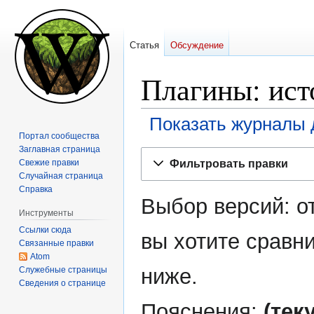
Статья
Обсуждение
Плагины: ист
Показать журналы 
Портал сообщества
Заглавная страница
Перейти
Перейти
Фильтровать правки
Свежие правки
к
к
Случайная страница
навигации
поиску
Справка
Выбор версий: о
Инструменты
Ссылки сюда
вы хотите сравни
Связанные правки
Atom
ниже.
Служебные страницы
Сведения о странице
Пояснения:
(тек