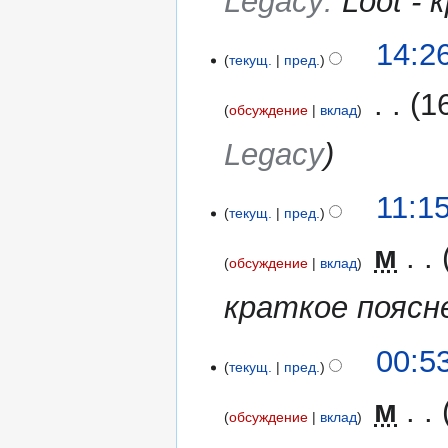
Legacy
:
Loot -
2
14:2
текущ.
пред.
апреля
2016
‎
1
обсуждение
вклад
Legacy
22
11:1
текущ.
пред.
марта
2016
‎
м
обсуждение
вклад
краткое поясне
4
00:5
текущ.
пред.
октября
2015
‎
м
обсуждение
вклад
Н