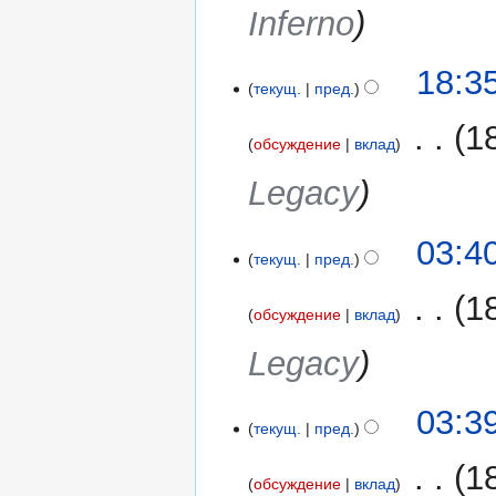
Inferno
18:3
текущ.
пред.
‎
1
обсуждение
вклад
Legacy
17
03:4
текущ.
пред.
сентября
2017
‎
1
обсуждение
вклад
Legacy
03:3
текущ.
пред.
‎
1
обсуждение
вклад