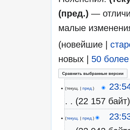
(пред.)
— отличи
малые изменени
(
новейшие
|
ста
новых
|
50 более
14
23:5
текущ.
пред.
февраля
2021
22 157 байт
23:5
текущ.
пред.