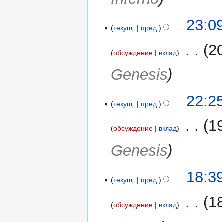
а
в
1
23:0
к
текущ.
пред.
декабря
и
2017
‎
2
обсуждение
вклад
Genesis
26
22:2
текущ.
пред.
ноября
2017
‎
1
обсуждение
вклад
Genesis
11
18:3
текущ.
пред.
ноября
2017
‎
1
обсуждение
вклад