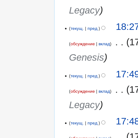
Legacy
12
18:2
текущ.
пред.
сентября
2017
‎
1
обсуждение
вклад
Genesis
3
17:4
текущ.
пред.
сентября
2017
‎
1
обсуждение
вклад
Legacy
17:4
текущ.
пред.
‎
1