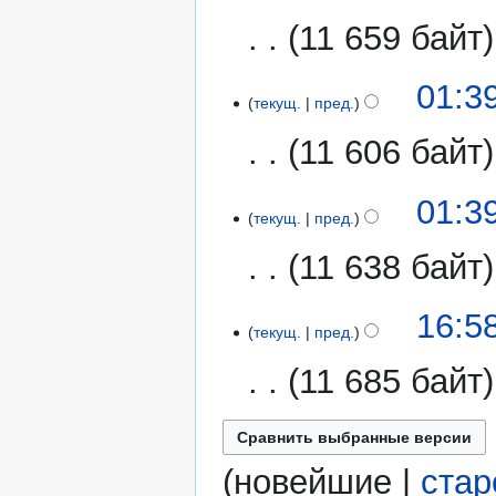
11 659 байт
01:3
текущ.
пред.
11 606 байт
01:3
текущ.
пред.
11 638 байт
1
16:5
текущ.
пред.
мая
2017
11 685 байт
(
новейшие
|
ста