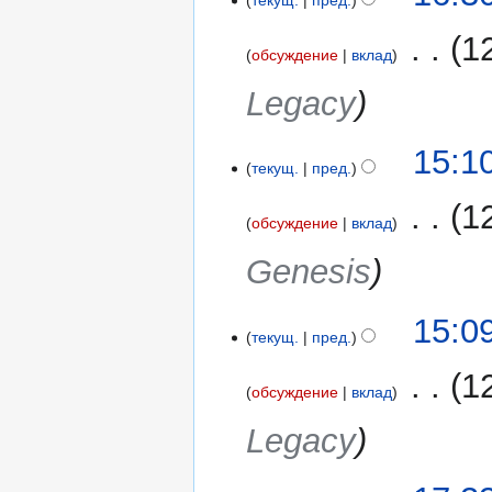
июня
2017
‎
1
обсуждение
вклад
Legacy
1
15:1
текущ.
пред.
июня
2017
‎
1
обсуждение
вклад
Genesis
15:0
текущ.
пред.
‎
1
обсуждение
вклад
Legacy
26