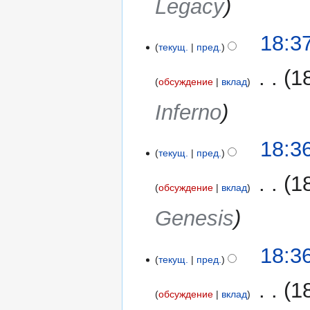
Legacy
31
18:3
текущ.
пред.
октября
2017
‎
1
обсуждение
вклад
Inferno
18:3
текущ.
пред.
‎
1
обсуждение
вклад
Genesis
18:3
текущ.
пред.
‎
1
обсуждение
вклад