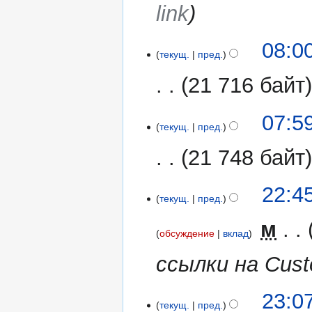
link
08:0
текущ.
пред.
21 716 байт
07:5
текущ.
пред.
21 748 байт
20
22:4
текущ.
пред.
декабря
2019
‎
м
обсуждение
вклад
ссылки на Cus
9
23:0
текущ.
пред.
сентября