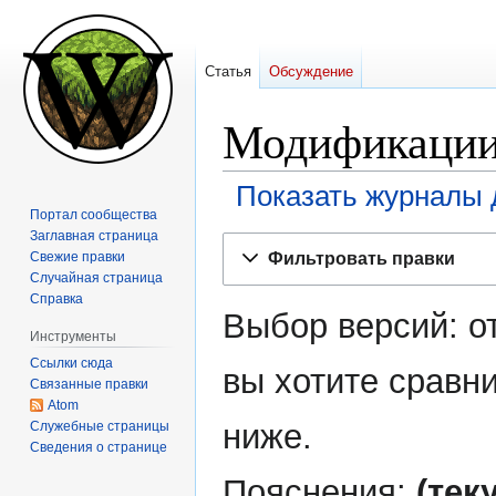
Статья
Обсуждение
Модификации
Показать журналы 
Портал сообщества
Заглавная страница
Перейти
Перейти
Фильтровать правки
Свежие правки
к
к
Случайная страница
навигации
поиску
Справка
Выбор версий: о
Инструменты
Ссылки сюда
вы хотите сравни
Связанные правки
Atom
ниже.
Служебные страницы
Сведения о странице
Пояснения:
(тек