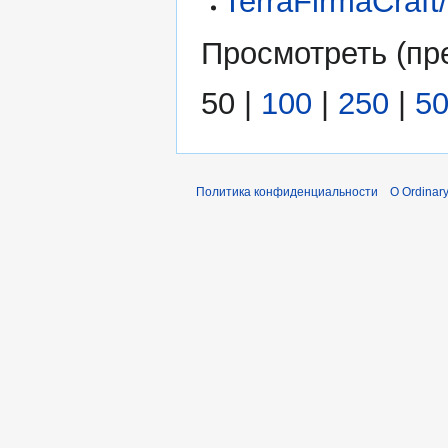
TerraFirmaCraf
Просмотреть (
пр
50
|
100
|
250
|
5
Политика конфиденциальности
О Ordinary