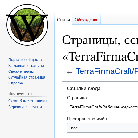
Статья
Обсуждение
Страницы, с
«TerraFirmaC
Портал сообщества
Заглавная страница
←
TerraFirmaCraft
Свежие правки
Случайная страница
Справка
Перейти
Перейти
Ссылки сюда
к
к
Инструменты
Страница:
навигации
поиску
Служебные страницы
Версия для печати
Пространство имён:
все